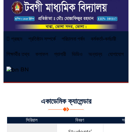
প্রচ্ছদ
প্রতিষ্ঠান সম্পর্কে
পরিচালনা পর্ষদ
কর্মকর্তা-কর্মচারী
শিক্ষার্থীর তথ্য
ফলাফল
গ্যালারী
ভিডিও
অন্যান্য
যোগাযোগ
BN
একাডেমিক ক্যালেন্ডার
সিরিয়াল
বিবরণ
সময়
Students’