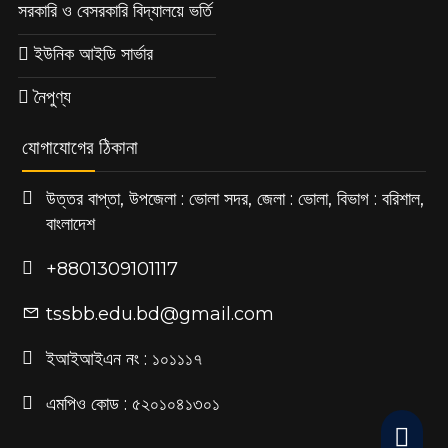
সরকারি ও বেসরকারি বিদ্যালয়ে ভর্তি
ইউনিক আইডি সার্ভার
নৈপুণ্য
যোগাযোগের ঠিকানা
উত্তর বাপ্তা, উপজেলা : ভোলা সদর, জেলা : ভোলা, বিভাগ : বরিশাল,
বাংলাদেশ
+8801309101117
tssbb.edu.bd@gmail.com
ইআইআইএন নং : ১০১১১৭
এমপিও কোড : ৫২০১০৪১৩০১