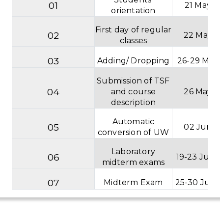
01
21 May 
orientation
First day of regular
02
22 May 
classes
03
Adding/ Dropping
26-29 May
Submission of TSF
04
and course
26 May 
description
Automatic
05
02 Jun 
conversion of UW
Laboratory
06
19-23 Jun
midterm exams
07
Midterm Exam
25-30 Jun