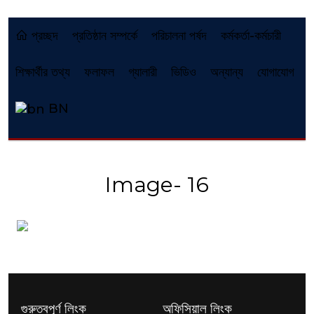
প্রচ্ছদ
প্রতিষ্ঠান সম্পর্কে
পরিচালনা পর্ষদ
কর্মকর্তা-কর্মচারী
শিক্ষার্থীর তথ্য
ফলাফল
গ্যালারী
ভিডিও
অন্যান্য
যোগাযোগ
BN
Image- 16
গুরুত্বপূর্ণ লিংক
অফিসিয়াল লিংক