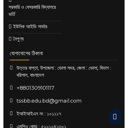
সরকারি ও বেসরকারি বিদ্যালয়ে
ভর্তি
ইউনিক আইডি সার্ভার
নৈপুণ্য
যোগাযোগের ঠিকানা
উত্তর বাপ্তা, উপজেলা : ভোলা সদর, জেলা : ভোলা, বিভাগ :
বরিশাল, বাংলাদেশ
+8801309101117
tssbb.edu.bd@gmail.com
ইআইআইএন নং : ১০১১১৭
এমপিও কোড : ৫২০১০৪১৩০১